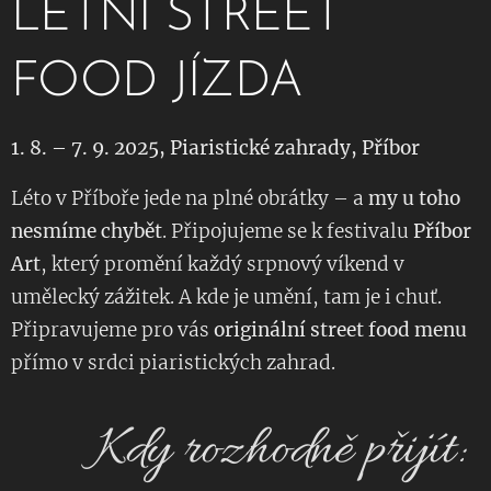
LETNÍ STREET
FOOD JÍZDA 🔥
1. 8. – 7. 9. 2025, Piaristické zahrady, Příbor
Léto v Příboře jede na plné obrátky – a
my u toho
nesmíme chybět
. Připojujeme se k festivalu
Příbor
Art
, který promění každý srpnový víkend v
umělecký zážitek. A kde je umění, tam je i chuť.
Připravujeme pro vás
originální street food menu
přímo v srdci piaristických zahrad.
📅 Kdy rozhodně přijít: