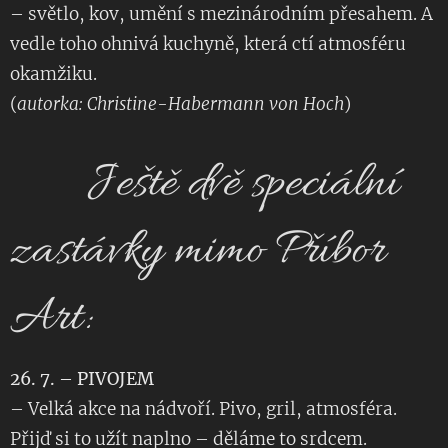
– světlo, kov, umění s mezinárodním přesahem. A
vedle toho ohnivá kuchyně, která ctí atmosféru
okamžiku.
(
autorka: Christine-Habermann von Hoch
)
🔥 Ještě dvě speciální
zastávky mimo Příbor
Art:
26. 7. – PIVOJEM
– Velká akce na nádvoří. Pivo, gril, atmosféra.
Přijď si to užít naplno – děláme to srdcem.