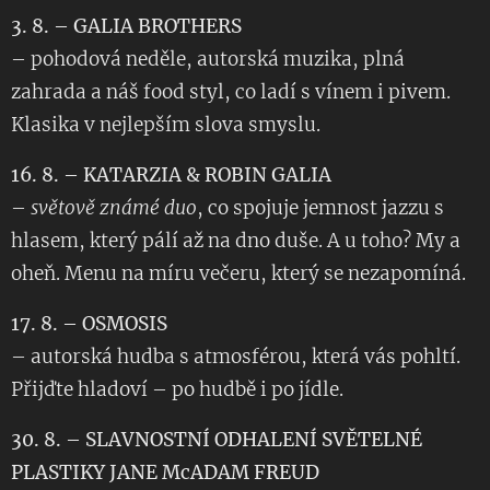
3. 8. – GALIA BROTHERS
– pohodová neděle, autorská muzika, plná
zahrada a náš food styl, co ladí s vínem i pivem.
Klasika v nejlepším slova smyslu.
16. 8. – KATARZIA & ROBIN GALIA
–
světově známé duo
, co spojuje jemnost jazzu s
hlasem, který pálí až na dno duše. A u toho? My a
oheň. Menu na míru večeru, který se nezapomíná.
17. 8. – OSMOSIS
– autorská hudba s atmosférou, která vás pohltí.
Přijďte hladoví – po hudbě i po jídle.
30. 8. – SLAVNOSTNÍ ODHALENÍ SVĚTELNÉ
PLASTIKY JANE McADAM FREUD