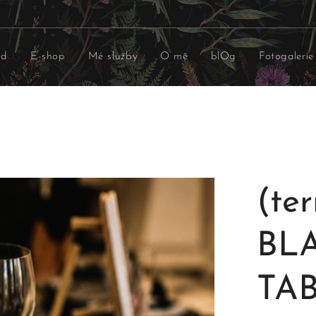
od
E-shop
Mé služby
O mě
blOg
Fotogalerie
(te
BL
TAB