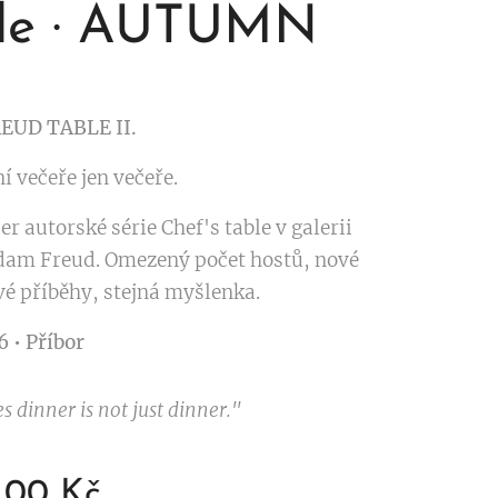
le · AUTUMN
EUD TABLE II.
í večeře jen večeře.
r autorské série Chef's table v galerii
am Freud. Omezený počet hostů, nové
é příběhy, stejná myšlenka.
6 • Příbor
 dinner is not just dinner."
,00
Kč