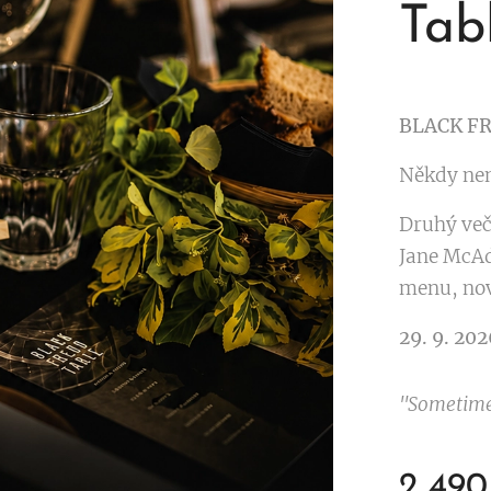
Tab
BLACK FR
Někdy nen
Druhý veče
Jane McAd
menu, nov
29. 9. 202
"Sometimes
2 490